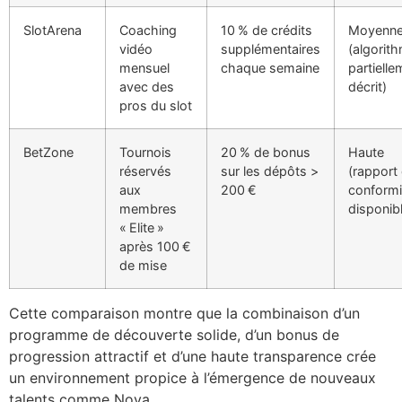
SlotArena
Coaching
10 % de crédits
Moyenn
vidéo
supplémentaires
(algorit
mensuel
chaque semaine
partielle
avec des
décrit)
pros du slot
BetZone
Tournois
20 % de bonus
Haute
réservés
sur les dépôts >
(rapport
aux
200 €
conformi
membres
disponib
« Elite »
après 100 €
de mise
Cette comparaison montre que la combinaison d’un
programme de découverte solide, d’un bonus de
progression attractif et d’une haute transparence crée
un environnement propice à l’émergence de nouveaux
talents comme Nova.