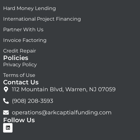
Hard Money Lending
International Project Financing
Partner With Us
Invoice Factoring
Credit Repair
Policies
Privacy Policy
Terms of Use
Contact Us
112 Mountain Blvd, Warren, NJ 07059
(908) 208-3593
operations@arkcaptialfunding.com
Follow Us