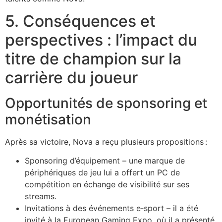
5. Conséquences et
perspectives : l’impact du
titre de champion sur la
carrière du joueur
Opportunités de sponsoring et
monétisation
Après sa victoire, Nova a reçu plusieurs propositions :
Sponsoring d’équipement – une marque de
périphériques de jeu lui a offert un PC de
compétition en échange de visibilité sur ses
streams.
Invitations à des événements e‑sport – il a été
invité à la European Gaming Expo, où il a présenté