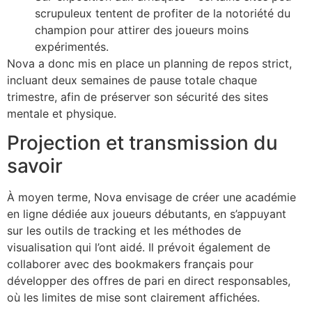
scrupuleux tentent de profiter de la notoriété du
champion pour attirer des joueurs moins
expérimentés.
Nova a donc mis en place un planning de repos strict,
incluant deux semaines de pause totale chaque
trimestre, afin de préserver son sécurité des sites
mentale et physique.
Projection et transmission du
savoir
À moyen terme, Nova envisage de créer une académie
en ligne dédiée aux joueurs débutants, en s’appuyant
sur les outils de tracking et les méthodes de
visualisation qui l’ont aidé. Il prévoit également de
collaborer avec des bookmakers français pour
développer des offres de pari en direct responsables,
où les limites de mise sont clairement affichées.