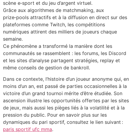
scène e‑sport et du jeu d’argent virtuel.
Grâce aux algorithmes de matchmaking, aux
prize‑pools attractifs et à la diffusion en direct sur des
plateformes comme Twitch, les compétitions
numériques attirent des milliers de joueurs chaque
semaine.
Ce phénomène a transformé la manière dont les
communautés se rassemblent : les forums, les Discord
et les sites d’analyse partagent stratégies, replay et
même conseils de gestion de bankroll.
Dans ce contexte, l’histoire d’un joueur anonyme qui, en
moins d’un an, est passé de parties occasionnelles à la
victoire d’un grand tournoi mérite d’être étudiée. Son
ascension illustre les opportunités offertes par les sites
de jeux, mais aussi les pièges liés à la volatilité et à la
pression du public. Pour en savoir plus sur les
dynamiques du pari sportif, consultez le lien suivant :
paris sportif ufc mma
.