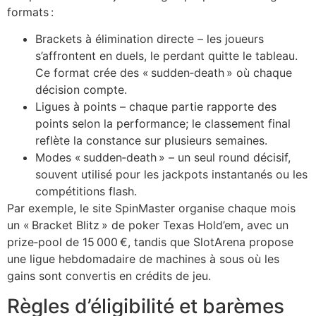
formats :
Brackets à élimination directe – les joueurs
s’affrontent en duels, le perdant quitte le tableau.
Ce format crée des « sudden‑death » où chaque
décision compte.
Ligues à points – chaque partie rapporte des
points selon la performance; le classement final
reflète la constance sur plusieurs semaines.
Modes « sudden‑death » – un seul round décisif,
souvent utilisé pour les jackpots instantanés ou les
compétitions flash.
Par exemple, le site SpinMaster organise chaque mois
un « Bracket Blitz » de poker Texas Hold’em, avec un
prize‑pool de 15 000 €, tandis que SlotArena propose
une ligue hebdomadaire de machines à sous où les
gains sont convertis en crédits de jeu.
Règles d’éligibilité et barèmes