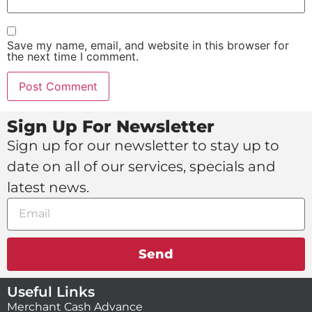
Save my name, email, and website in this browser for
the next time I comment.
Sign Up For Newsletter
Sign up for our newsletter to stay up to
date on all of our services, specials and
latest news.
Send
Useful Links
Merchant Cash Advance