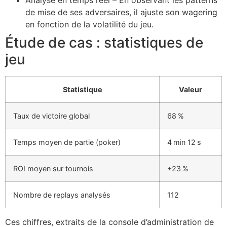
de mise de ses adversaires, il ajuste son wagering
en fonction de la volatilité du jeu.
Étude de cas : statistiques de
jeu
Statistique
Valeur
Taux de victoire global
68 %
Temps moyen de partie (poker)
4 min 12 s
ROI moyen sur tournois
+23 %
Nombre de replays analysés
112
Ces chiffres, extraits de la console d’administration de