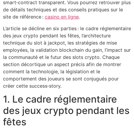
smart‑contract transparent. Vous pourrez retrouver plus
de détails techniques et des conseils pratiques sur le
site de référence :
casino en ligne
.
L’article se décline en six parties : le cadre réglementaire
des jeux crypto pendant les fêtes, l’architecture
technique du slot à jackpot, les stratégies de mise
employées, la validation blockchain du gain, l’impact sur
la communauté et le futur des slots crypto. Chaque
section décortique un aspect précis afin de montrer
comment la technologie, la législation et le
comportement des joueurs se sont conjugués pour
créer cette success‑story.
1. Le cadre réglementaire
des jeux crypto pendant les
fêtes