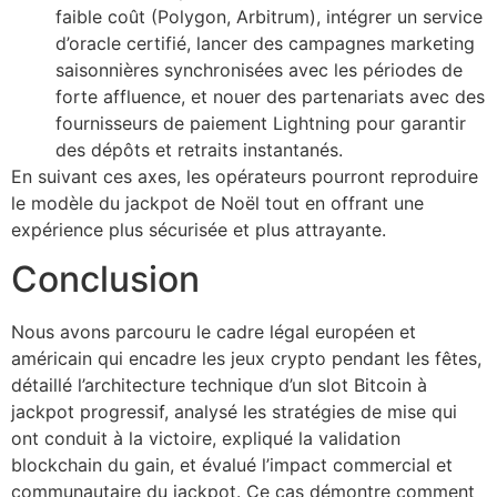
faible coût (Polygon, Arbitrum), intégrer un service
d’oracle certifié, lancer des campagnes marketing
saisonnières synchronisées avec les périodes de
forte affluence, et nouer des partenariats avec des
fournisseurs de paiement Lightning pour garantir
des dépôts et retraits instantanés.
En suivant ces axes, les opérateurs pourront reproduire
le modèle du jackpot de Noël tout en offrant une
expérience plus sécurisée et plus attrayante.
Conclusion
Nous avons parcouru le cadre légal européen et
américain qui encadre les jeux crypto pendant les fêtes,
détaillé l’architecture technique d’un slot Bitcoin à
jackpot progressif, analysé les stratégies de mise qui
ont conduit à la victoire, expliqué la validation
blockchain du gain, et évalué l’impact commercial et
communautaire du jackpot. Ce cas démontre comment