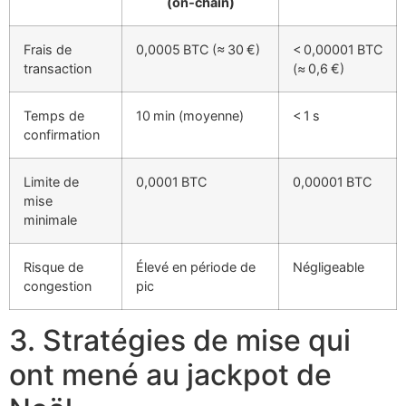
(on‑chain)
Frais de
0,0005 BTC (≈ 30 €)
< 0,00001 BTC
transaction
(≈ 0,6 €)
Temps de
10 min (moyenne)
< 1 s
confirmation
Limite de
0,0001 BTC
0,00001 BTC
mise
minimale
Risque de
Élevé en période de
Négligeable
congestion
pic
3. Stratégies de mise qui
ont mené au jackpot de