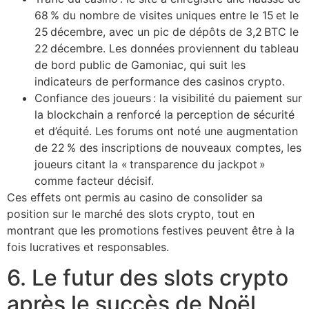
68 % du nombre de visites uniques entre le 15 et le
25 décembre, avec un pic de dépôts de 3,2 BTC le
22 décembre. Les données proviennent du tableau
de bord public de Gamoniac, qui suit les
indicateurs de performance des casinos crypto.
Confiance des joueurs : la visibilité du paiement sur
la blockchain a renforcé la perception de sécurité
et d’équité. Les forums ont noté une augmentation
de 22 % des inscriptions de nouveaux comptes, les
joueurs citant la « transparence du jackpot »
comme facteur décisif.
Ces effets ont permis au casino de consolider sa
position sur le marché des slots crypto, tout en
montrant que les promotions festives peuvent être à la
fois lucratives et responsables.
6. Le futur des slots crypto
après le succès de Noël