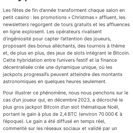
Les fêtes de fin d’année transforment chaque salon en
petit casino : les promotions « Christmas » affluent, les
newsletters regorgent de tours gratuits et les affluences
en ligne explosent. Les opérateurs rivalisent
d’ingéniosité pour capter l’attention des joueurs,
proposant des bonus alléchants, des tournois à thème
et, de plus en plus, des jeux de slots intégrant le Bitcoin.
Cette hybridation entre l’univers festif et la finance
décentralisée crée une dynamique unique, où les
jackpots progressifs peuvent atteindre des montants
astronomiques en quelques heures seulement.
Pour illustrer ce phénomène, nous nous penchons sur le
cas d’un joueur qui, en décembre 2023, a décroché le
plus gros jackpot Bitcoin d’un slot thématique Noël,
portant le gain à plus de 2,4 BTC (environ 70 000 € à
l’époque). Le gain a été diffusé en temps réel,
commenté sur les réseaux sociaux et validé par un