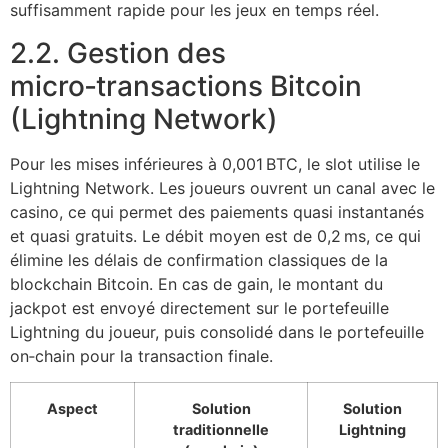
suffisamment rapide pour les jeux en temps réel.
2.2. Gestion des
micro‑transactions Bitcoin
(Lightning Network)
Pour les mises inférieures à 0,001 BTC, le slot utilise le
Lightning Network. Les joueurs ouvrent un canal avec le
casino, ce qui permet des paiements quasi instantanés
et quasi gratuits. Le débit moyen est de 0,2 ms, ce qui
élimine les délais de confirmation classiques de la
blockchain Bitcoin. En cas de gain, le montant du
jackpot est envoyé directement sur le portefeuille
Lightning du joueur, puis consolidé dans le portefeuille
on‑chain pour la transaction finale.
Aspect
Solution
Solution
traditionnelle
Lightning