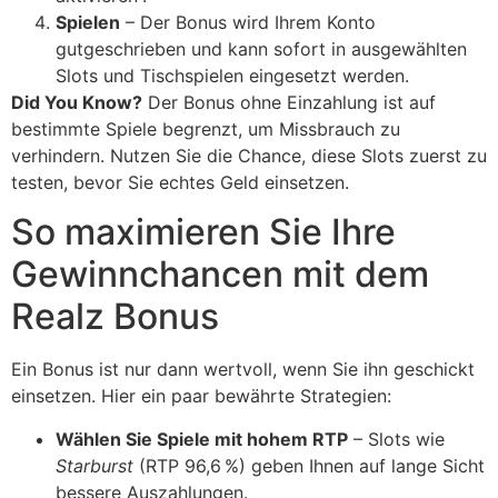
Spielen
– Der Bonus wird Ihrem Konto
gutgeschrieben und kann sofort in ausgewählten
Slots und Tischspielen eingesetzt werden.
Did You Know?
Der Bonus ohne Einzahlung ist auf
bestimmte Spiele begrenzt, um Missbrauch zu
verhindern. Nutzen Sie die Chance, diese Slots zuerst zu
testen, bevor Sie echtes Geld einsetzen.
So maximieren Sie Ihre
Gewinnchancen mit dem
Realz Bonus
Ein Bonus ist nur dann wertvoll, wenn Sie ihn geschickt
einsetzen. Hier ein paar bewährte Strategien:
Wählen Sie Spiele mit hohem RTP
– Slots wie
Starburst
(RTP 96,6 %) geben Ihnen auf lange Sicht
bessere Auszahlungen.