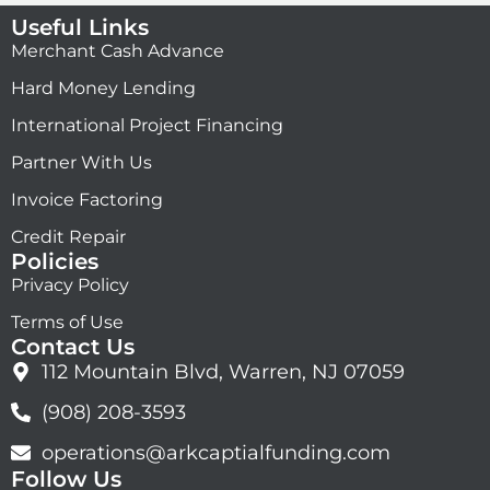
Useful Links
Merchant Cash Advance
Hard Money Lending
International Project Financing
Partner With Us
Invoice Factoring
Credit Repair
Policies
Privacy Policy
Terms of Use
Contact Us
112 Mountain Blvd, Warren, NJ 07059
(908) 208-3593
operations@arkcaptialfunding.com
Follow Us