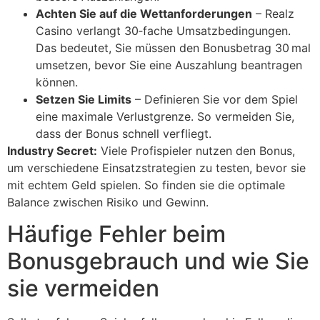
Achten Sie auf die Wettanforderungen
– Realz
Casino verlangt 30‑fache Umsatzbedingungen.
Das bedeutet, Sie müssen den Bonusbetrag 30 mal
umsetzen, bevor Sie eine Auszahlung beantragen
können.
Setzen Sie Limits
– Definieren Sie vor dem Spiel
eine maximale Verlustgrenze. So vermeiden Sie,
dass der Bonus schnell verfliegt.
Industry Secret:
Viele Profispieler nutzen den Bonus,
um verschiedene Einsatzstrategien zu testen, bevor sie
mit echtem Geld spielen. So finden sie die optimale
Balance zwischen Risiko und Gewinn.
Häufige Fehler beim
Bonusgebrauch und wie Sie
sie vermeiden