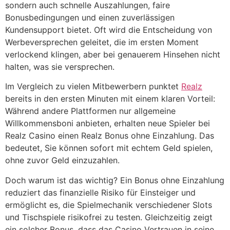
sondern auch schnelle Auszahlungen, faire
Bonusbedingungen und einen zuverlässigen
Kundensupport bietet. Oft wird die Entscheidung von
Werbeversprechen geleitet, die im ersten Moment
verlockend klingen, aber bei genauerem Hinsehen nicht
halten, was sie versprechen.
Im Vergleich zu vielen Mitbewerbern punktet
Realz
bereits in den ersten Minuten mit einem klaren Vorteil:
Während andere Plattformen nur allgemeine
Willkommensboni anbieten, erhalten neue Spieler bei
Realz Casino einen Realz Bonus ohne Einzahlung. Das
bedeutet, Sie können sofort mit echtem Geld spielen,
ohne zuvor Geld einzuzahlen.
Doch warum ist das wichtig? Ein Bonus ohne Einzahlung
reduziert das finanzielle Risiko für Einsteiger und
ermöglicht es, die Spielmechanik verschiedener Slots
und Tischspiele risikofrei zu testen. Gleichzeitig zeigt
ein solcher Bonus, dass das Casino Vertrauen in seine