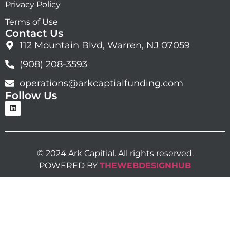
Privacy Policy
Terms of Use
Contact Us
112 Mountain Blvd, Warren, NJ 07059
(908) 208-3593
operations@arkcaptialfunding.com
Follow Us
© 2024 Ark Capitial. All rights reserved.
POWERED BY
THEWEBDESIGNHUB