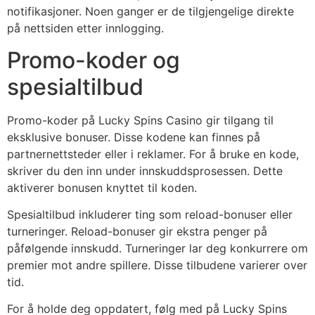
notifikasjoner. Noen ganger er de tilgjengelige direkte
på nettsiden etter innlogging.
Promo-koder og
spesialtilbud
Promo-koder på Lucky Spins Casino gir tilgang til
eksklusive bonuser. Disse kodene kan finnes på
partnernettsteder eller i reklamer. For å bruke en kode,
skriver du den inn under innskuddsprosessen. Dette
aktiverer bonusen knyttet til koden.
Spesialtilbud inkluderer ting som reload-bonuser eller
turneringer. Reload-bonuser gir ekstra penger på
påfølgende innskudd. Turneringer lar deg konkurrere om
premier mot andre spillere. Disse tilbudene varierer over
tid.
For å holde deg oppdatert, følg med på Lucky Spins