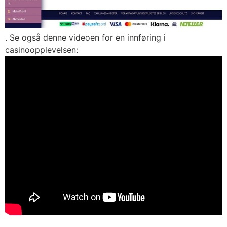
. Se også denne videoen for en innføring i
casinoopplevelsen: