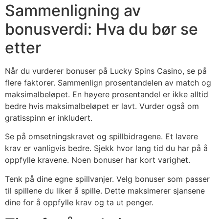
Sammenligning av
bonusverdi: Hva du bør se
etter
Når du vurderer bonuser på Lucky Spins Casino, se på
flere faktorer. Sammenlign prosentandelen av match og
maksimalbeløpet. En høyere prosentandel er ikke alltid
bedre hvis maksimalbeløpet er lavt. Vurder også om
gratisspinn er inkludert.
Se på omsetningskravet og spillbidragene. Et lavere
krav er vanligvis bedre. Sjekk hvor lang tid du har på å
oppfylle kravene. Noen bonuser har kort varighet.
Tenk på dine egne spillvanjer. Velg bonuser som passer
til spillene du liker å spille. Dette maksimerer sjansene
dine for å oppfylle krav og ta ut penger.