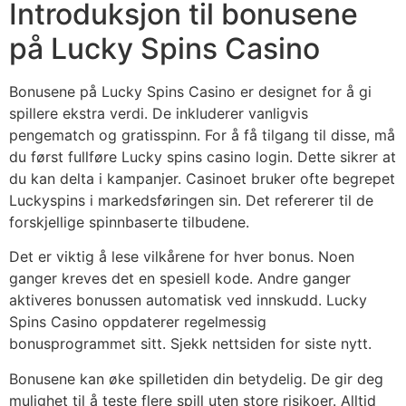
Introduksjon til bonusene
på Lucky Spins Casino
Bonusene på Lucky Spins Casino er designet for å gi
spillere ekstra verdi. De inkluderer vanligvis
pengematch og gratisspinn. For å få tilgang til disse, må
du først fullføre Lucky spins casino login. Dette sikrer at
du kan delta i kampanjer. Casinoet bruker ofte begrepet
Luckyspins i markedsføringen sin. Det refererer til de
forskjellige spinnbaserte tilbudene.
Det er viktig å lese vilkårene for hver bonus. Noen
ganger kreves det en spesiell kode. Andre ganger
aktiveres bonussen automatisk ved innskudd. Lucky
Spins Casino oppdaterer regelmessig
bonusprogrammet sitt. Sjekk nettsiden for siste nytt.
Bonusene kan øke spilletiden din betydelig. De gir deg
mulighet til å teste flere spill uten store risikoer. Alltid