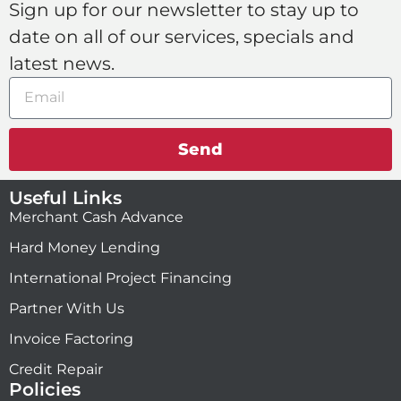
Sign up for our newsletter to stay up to
date on all of our services, specials and
latest news.
Send
Useful Links
Merchant Cash Advance
Hard Money Lending
International Project Financing
Partner With Us
Invoice Factoring
Credit Repair
Policies