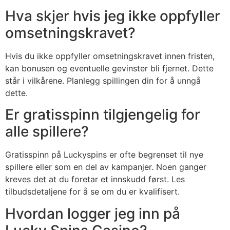
Hva skjer hvis jeg ikke oppfyller
omsetningskravet?
Hvis du ikke oppfyller omsetningskravet innen fristen,
kan bonusen og eventuelle gevinster bli fjernet. Dette
står i vilkårene. Planlegg spillingen din for å unngå
dette.
Er gratisspinn tilgjengelig for
alle spillere?
Gratisspinn på Luckyspins er ofte begrenset til nye
spillere eller som en del av kampanjer. Noen ganger
kreves det at du foretar et innskudd først. Les
tilbudsdetaljene for å se om du er kvalifisert.
Hvordan logger jeg inn på