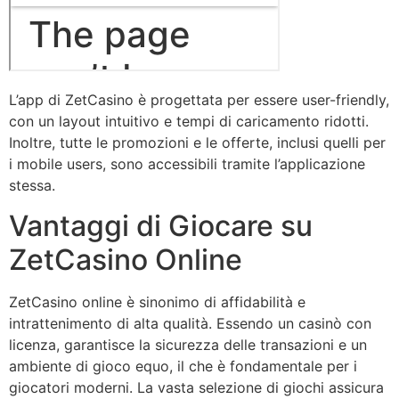
L’app di ZetCasino è progettata per essere user-friendly,
con un layout intuitivo e tempi di caricamento ridotti.
Inoltre, tutte le promozioni e le offerte, inclusi quelli per
i mobile users, sono accessibili tramite l’applicazione
stessa.
Vantaggi di Giocare su
ZetCasino Online
ZetCasino online è sinonimo di affidabilità e
intrattenimento di alta qualità. Essendo un casinò con
licenza, garantisce la sicurezza delle transazioni e un
ambiente di gioco equo, il che è fondamentale per i
giocatori moderni. La vasta selezione di giochi assicura