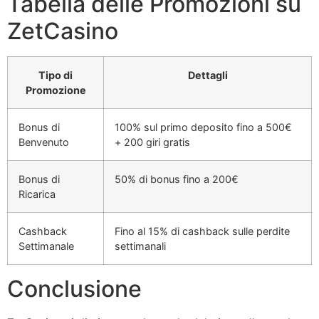
Tabella delle Promozioni su
ZetCasino
Tipo di
Dettagli
Promozione
Bonus di
100% sul primo deposito fino a 500€
Benvenuto
+ 200 giri gratis
Bonus di
50% di bonus fino a 200€
Ricarica
Cashback
Fino al 15% di cashback sulle perdite
Settimanale
settimanali
Conclusione