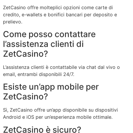
ZetCasino offre molteplici opzioni come carte di
credito, e-wallets e bonifici bancari per deposito e
prelievo.
Come posso contattare
l’assistenza clienti di
ZetCasino?
L’assistenza clienti è contattabile via chat dal vivo o
email, entrambi disponibili 24/7.
Esiste un’app mobile per
ZetCasino?
Sì, ZetCasino offre un’app disponibile su dispositivi
Android e iOS per un’esperienza mobile ottimale.
ZetCasino è sicuro?