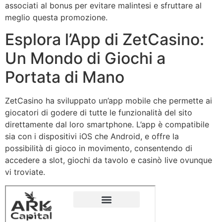
associati al bonus per evitare malintesi e sfruttare al
meglio questa promozione.
Esplora l’App di ZetCasino:
Un Mondo di Giochi a
Portata di Mano
ZetCasino ha sviluppato un’app mobile che permette ai
giocatori di godere di tutte le funzionalità del sito
direttamente dal loro smartphone. L’app è compatibile
sia con i dispositivi iOS che Android, e offre la
possibilità di gioco in movimento, consentendo di
accedere a slot, giochi da tavolo e casinò live ovunque
vi troviate.