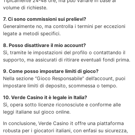
Tipicamente 24-48 ore, ma può variare in base al
volume di richieste.
7. Ci sono commissioni sui prelievi?
Generalmente no, ma controlla i termini per eccezioni
legate a metodi specifici.
8. Posso disattivare il mio account?
Sì, tramite le impostazioni del profilo o contattando il
supporto, ma assicurati di ritirare eventuali fondi prima.
9. Come posso impostare limiti di gioco?
Nella sezione “Gioco Responsabile” dell’account, puoi
impostare limiti di deposito, scommessa o tempo.
10. Verde Casino it è legale in Italia?
Sì, opera sotto licenze riconosciute e conforme alle
leggi italiane sul gioco online.
In conclusione, Verde Casino it offre una piattaforma
robusta per i giocatori italiani, con enfasi su sicurezza,