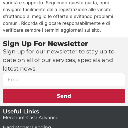
varietà e supporto. Seguendo questa guida, puoi
navigare facilmente dalla registrazione alle vincite,
sfruttando al meglio le offerte e evitando problemi
comuni. Ricorda di giocare responsabilmente e di
verificare sempre i termini aggiornati sul sito.
Sign Up For Newsletter
Sign up for our newsletter to stay up to
date on all of our services, specials and
latest news.
Send
Useful Links
Merchant Cash Advance
Hard Money Lending