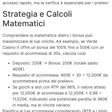
accesso rapido, ma la verifica è essenziale per i prelievi.
Strategia e Calcoli
Matematici
Comprendere la matematica dietro i bonus può
massimizzare le tue vincite. Ad esempio, se Verde
Casino it offre un bonus del 100% fino a 500€ con un
requisito di scommessa di 30x, calcola così:
Deposito: 200€ → Bonus: 200€ (totale saldo:
400€).
Requisito di scommessa: 400€ × 30 = 12,000€ da
scommettere prima del prelievo.
Se giochi a slot con RTP del 96%, il valore atteso
per 12,000€ di scommesse è 12,000€ × 0.96 =
11,520€, indicando una potenziale perdita di 480€
in media, ma le vincite variano.
Pianifica le tue scommesse considerando l’RTP e i limiti